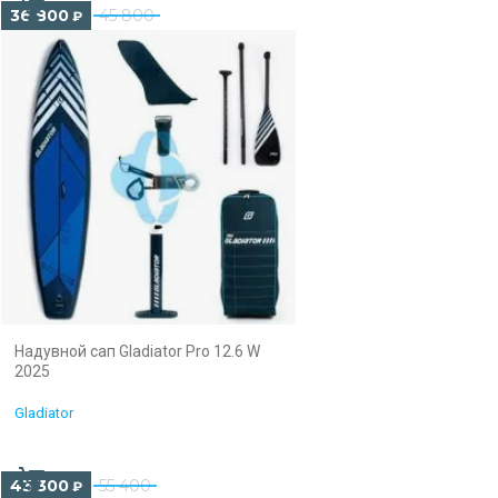
36 800
45 800
₽
Надувной сап Gladiator Pro 12.6 W
2025
Gladiator
43 300
55 400
₽